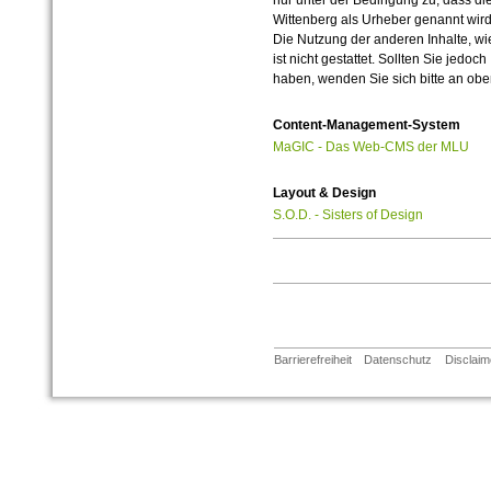
nur unter der Bedingung zu, dass die
Wittenberg als Urheber genannt wird
Die Nutzung der anderen Inhalte, wie
ist nicht gestattet. Sollten Sie jedo
haben, wenden Sie sich bitte an ob
Content-Management-System
MaGIC - Das Web-CMS der MLU
Layout & Design
S.O.D. - Sisters of Design
Barrierefreiheit
Datenschutz
Disclaim