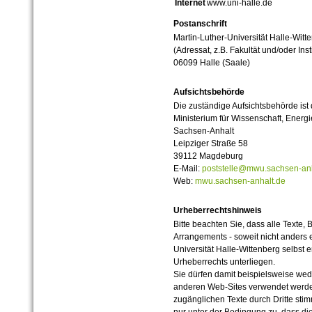
Internet
www.uni-halle.de
Postanschrift
Martin-Luther-Universität Halle-Witt
(Adressat, z.B. Fakultät und/oder Inst
06099 Halle (Saale)
Aufsichtsbehörde
Die zuständige Aufsichtsbehörde ist
Ministerium für Wissenschaft, Ener
Sachsen-Anhalt
Leipziger Straße 58
39112 Magdeburg
E-Mail:
poststelle@mwu.sachsen-anh
Web:
mwu.sachsen-anhalt.de
Urheberrechtshinweis
Bitte beachten Sie, dass alle Texte, 
Arrangements - soweit nicht anders er
Universität Halle-Wittenberg selbst 
Urheberrechts unterliegen.
Sie dürfen damit beispielsweise wed
anderen Web-Sites verwendet werde
zugänglichen Texte durch Dritte sti