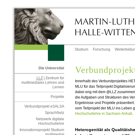
Studium
Forschung
Weiterbildu
Verbundproje
Die Universität
LLZ
| Zentrum für
Innerhalb des Verbundprojektes HET 
multimediales Lehren und
MLU für das Teilprojekt Digitalisieru
Lernen
dabei eng mit dem @LLZ zusammenge
Projekte
die Aufgaben und Strukturen des Ve
Ergebnisse und Projekte präsentiert
Verbundprojekt eSALSA
vom Teilprojekt der MLU ins Leben 
SprachNetz
Hochschullehre in Sachsen-Anhalt
.
Netzwerk digitale
Hochschullehre
Heterogenität als Qualitäts
Innovationsprojekt Studium
multimedial