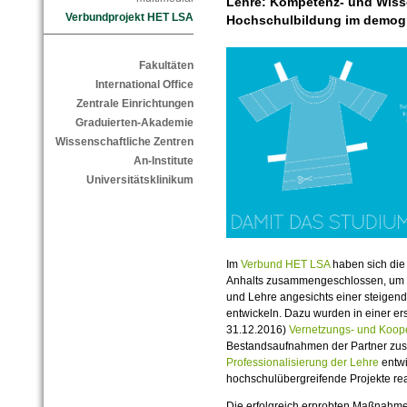
Lehre: Kompetenz- und Wis
Verbundprojekt HET LSA
Hochschulbildung im demogr
Fakultäten
International Office
Zentrale Einrichtungen
Graduierten-Akademie
Wissenschaftliche Zentren
An-Institute
Universitätsklinikum
Im
Verbund HET LSA
haben sich die
Anhalts zusammengeschlossen, um 
und Lehre angesichts einer steigend
entwickeln. Dazu wurden in einer er
31.12.2016)
Vernetzungs- und Koope
Bestandsaufnahmen der Partner zu
Professionalisierung der Lehre
entwi
hochschulübergreifende Projekte real
Die erfolgreich erprobten Maßnahmen