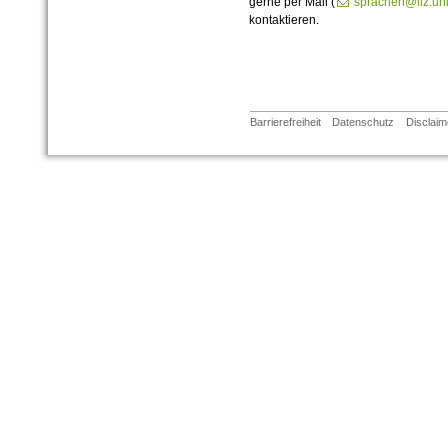
gerne per Mail (
sprachen@llz.uni
kontaktieren.
Barrierefreiheit
Datenschutz
Disclaim