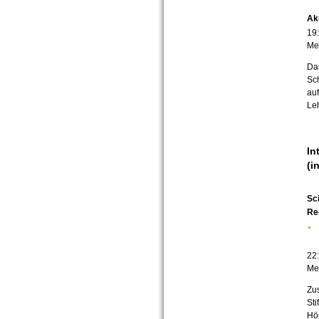
Ak
19
Mel
Da
Sch
auf
Leh
In
(i
Sc
Re
22
Mel
Zu
Sti
Hör