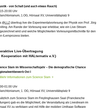
ustik - von Schall (und auch etwas Rauch)
:15-20:00 Uhr
anchtonianum, 1.OG, Hörsaal XV, Universitätsplatz 9
s @
LLZ
übertrug live die Experimentalvorlesung der Physik von Prof. Jörg
illing. Am Rande der Vorlesung war erlebbar, wie ein Live-Stream
gezeichnet wird und welche Möglichkeiten Vorlesungsmittschnitte für den
r-/Lernprozess bieten.
teraktive Live-Übertragung
n Kooperation mit HALternativ e.V.)
ience Slam im Wissenschaftsjahr – Die demografische Chance
gionalwettbewerb Ost I
Mehr Informationen zum Science Slam
:00-01:00 Uhr
anchtonianum, 1. OG, Hörsaal XV, Universitätsplatz 9
sätzlich zum Science Slam im Freylinghausen Saal (Franckesche
ftungen) gab es die Möglichkeit, die Veranstaltung als Livestream im
saal XV zu verfolgen und mit Hilfe der mobilen Umfrage-Software