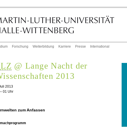
udium
Forschung
Weiterbildung
Karriere
Presse
International
LLZ
@ Lange Nacht der
issenschaften 2013
Juli 2013
 – 01 Uhr
rnwelten zum Anfassen
tmachprogramm