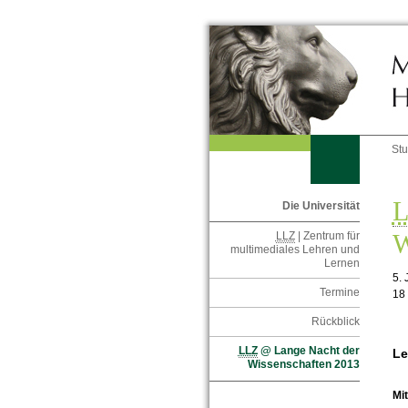
St
Die Universität
W
LLZ
| Zentrum für
multimediales Lehren und
Lernen
5. 
Termine
18
Rückblick
LLZ
@ Lange Nacht der
Le
Wissenschaften 2013
Mi