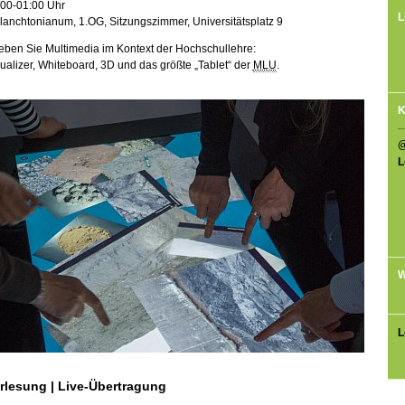
:00-01:00 Uhr
L
anchtonianum, 1.OG, Sitzungszimmer, Universitätsplatz 9
eben Sie Multimedia im Kontext der Hochschullehre:
ualizer, Whiteboard, 3D und das größte „Tablet“ der
MLU
.
K
L
W
L
rlesung | Live-Übertragung