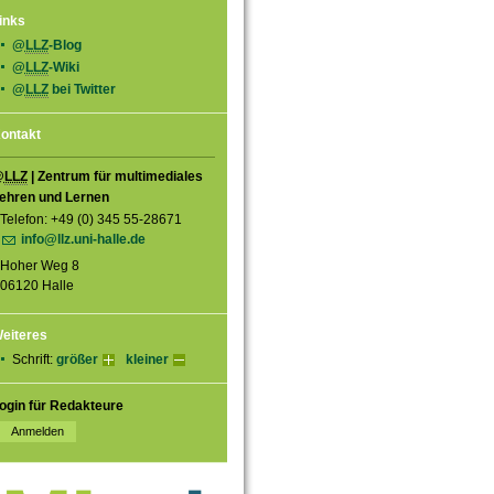
inks
@
LLZ
-Blog
@
LLZ
-Wiki
@
LLZ
bei Twitter
ontakt
@
LLZ
| Zentrum für multimediales
ehren und Lernen
Telefon: +49 (0) 345 55-28671
info@llz.uni-halle.de
Hoher Weg 8
06120 Halle
eiteres
Schrift:
größer
kleiner
ogin für Redakteure